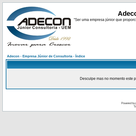
Adeco
"Ser uma empresa júnior que proporci
Adecon - Empresa Júnior de Consultoria - Índice
Desculpe mas no momento este pain
Powered by
Tr