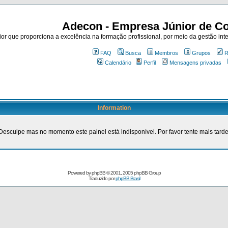
Adecon - Empresa Júnior de Co
r que proporciona a excelência na formação profissional, por meio da gestão inte
FAQ
Busca
Membros
Grupos
R
Calendário
Perfil
Mensagens privadas
Information
Desculpe mas no momento este painel está indisponível. Por favor tente mais tarde
Powered by
phpBB
© 2001, 2005 phpBB Group
Traduzido por
phpBB Brasil