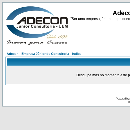
Adeco
"Ser uma empresa júnior que proporci
Adecon - Empresa Júnior de Consultoria - Índice
Desculpe mas no momento este pain
Powered by
Tr