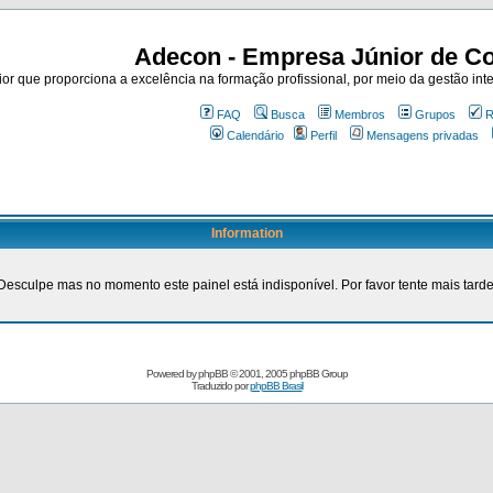
Adecon - Empresa Júnior de Co
r que proporciona a excelência na formação profissional, por meio da gestão inte
FAQ
Busca
Membros
Grupos
R
Calendário
Perfil
Mensagens privadas
Information
Desculpe mas no momento este painel está indisponível. Por favor tente mais tarde
Powered by
phpBB
© 2001, 2005 phpBB Group
Traduzido por
phpBB Brasil