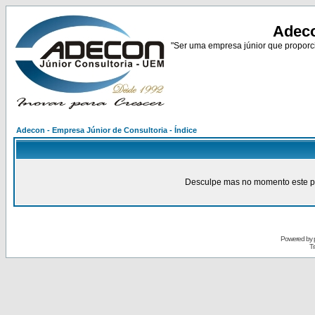
Adeco
"Ser uma empresa júnior que proporci
Adecon - Empresa Júnior de Consultoria - Índice
Desculpe mas no momento este pain
Powered by
Tr