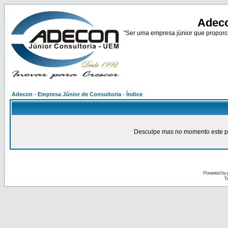
Adeco
"Ser uma empresa júnior que proporci
Adecon - Empresa Júnior de Consultoria - Índice
Desculpe mas no momento este pain
Powered by
Tr