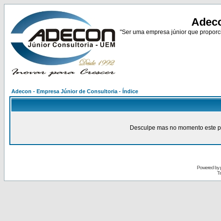
Adeco
"Ser uma empresa júnior que proporci
Adecon - Empresa Júnior de Consultoria - Índice
Desculpe mas no momento este pain
Powered by
Tr