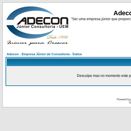
Adeco
"Ser uma empresa júnior que proporci
Adecon - Empresa Júnior de Consultoria - Índice
Desculpe mas no momento este pain
Powered by
Tr