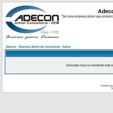
Adeco
"Ser uma empresa júnior que proporci
Adecon - Empresa Júnior de Consultoria - Índice
Desculpe mas no momento este pain
Powered by
Tr