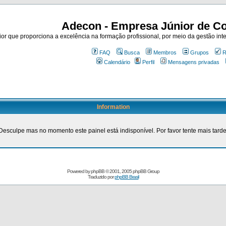
Adecon - Empresa Júnior de Co
r que proporciona a excelência na formação profissional, por meio da gestão inte
FAQ
Busca
Membros
Grupos
R
Calendário
Perfil
Mensagens privadas
Information
Desculpe mas no momento este painel está indisponível. Por favor tente mais tarde
Powered by
phpBB
© 2001, 2005 phpBB Group
Traduzido por
phpBB Brasil