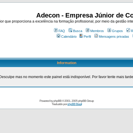
Adecon - Empresa Júnior de Co
r que proporciona a excelência na formação profissional, por meio da gestão inte
FAQ
Busca
Membros
Grupos
R
Calendário
Perfil
Mensagens privadas
Information
Desculpe mas no momento este painel está indisponível. Por favor tente mais tarde
Powered by
phpBB
© 2001, 2005 phpBB Group
Traduzido por
phpBB Brasil