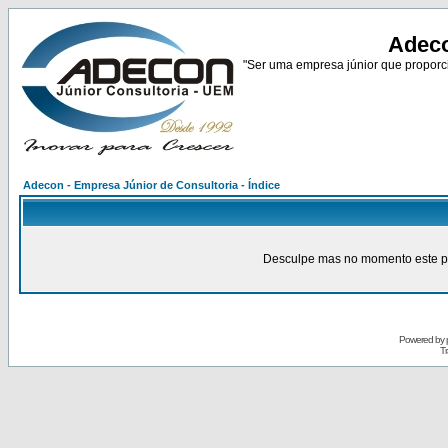
Adeco
"Ser uma empresa júnior que proporci
Adecon - Empresa Júnior de Consultoria - Índice
Desculpe mas no momento este pain
Powered by
Tr