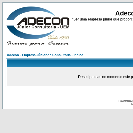
Adeco
"Ser uma empresa júnior que proporci
Adecon - Empresa Júnior de Consultoria - Índice
Desculpe mas no momento este pain
Powered by
Tr