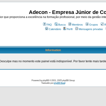
Adecon - Empresa Júnior de Co
r que proporciona a excelência na formação profissional, por meio da gestão inte
FAQ
Busca
Membros
Grupos
R
Calendário
Perfil
Mensagens privadas
Information
Desculpe mas no momento este painel está indisponível. Por favor tente mais tarde
Powered by
phpBB
© 2001, 2005 phpBB Group
Traduzido por
phpBB Brasil