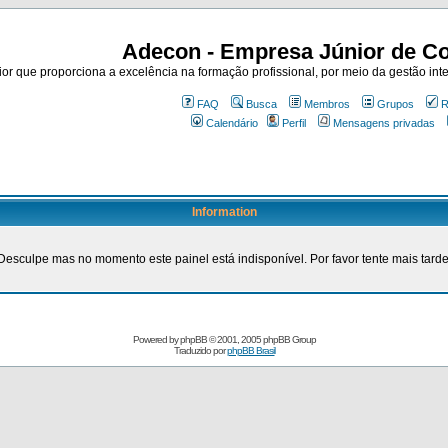
Adecon - Empresa Júnior de Co
r que proporciona a excelência na formação profissional, por meio da gestão inte
FAQ
Busca
Membros
Grupos
R
Calendário
Perfil
Mensagens privadas
Information
Desculpe mas no momento este painel está indisponível. Por favor tente mais tarde
Powered by
phpBB
© 2001, 2005 phpBB Group
Traduzido por
phpBB Brasil