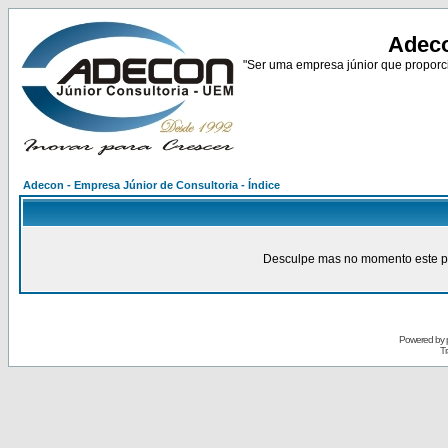
Adeco
"Ser uma empresa júnior que proporci
Adecon - Empresa Júnior de Consultoria - Índice
Desculpe mas no momento este pain
Powered by
Tr