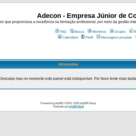
Adecon - Empresa Júnior de Co
r que proporciona a excelência na formação profissional, por meio da gestão inte
FAQ
Busca
Membros
Grupos
R
Calendário
Perfil
Mensagens privadas
Information
Desculpe mas no momento este painel está indisponível. Por favor tente mais tarde
Powered by
phpBB
© 2001, 2005 phpBB Group
Traduzido por
phpBB Brasil