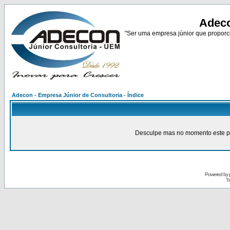
Adeco
"Ser uma empresa júnior que proporci
Adecon - Empresa Júnior de Consultoria - Índice
Desculpe mas no momento este pain
Powered by
Tr