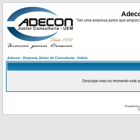
Adeco
"Ser uma empresa júnior que proporci
Adecon - Empresa Júnior de Consultoria - Índice
Desculpe mas no momento este pain
Powered by
Tr