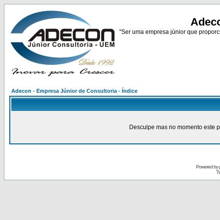
Adeco
"Ser uma empresa júnior que proporci
Adecon - Empresa Júnior de Consultoria - Índice
Desculpe mas no momento este pain
Powered by
Tr