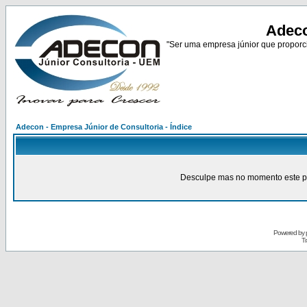
Adeco
"Ser uma empresa júnior que proporci
Adecon - Empresa Júnior de Consultoria - Índice
Desculpe mas no momento este pain
Powered by
Tr