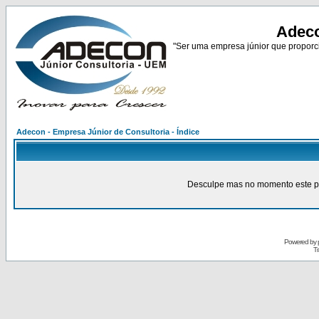
Adeco
"Ser uma empresa júnior que proporci
Adecon - Empresa Júnior de Consultoria - Índice
Desculpe mas no momento este pain
Powered by
Tr