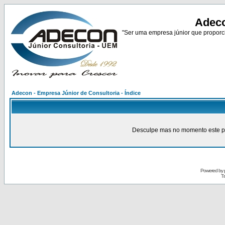
Adeco
"Ser uma empresa júnior que proporci
Adecon - Empresa Júnior de Consultoria - Índice
Desculpe mas no momento este pain
Powered by
Tr