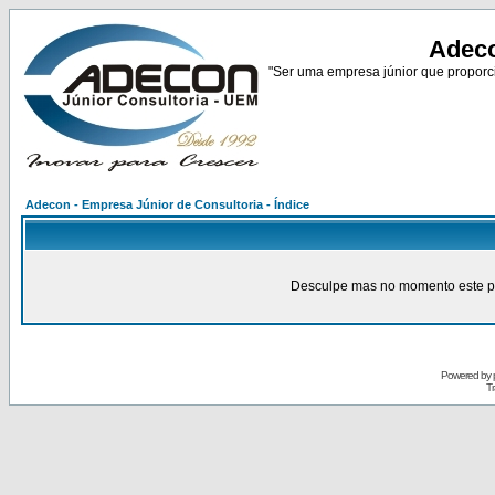
Adeco
"Ser uma empresa júnior que proporci
Adecon - Empresa Júnior de Consultoria - Índice
Desculpe mas no momento este pain
Powered by
Tr