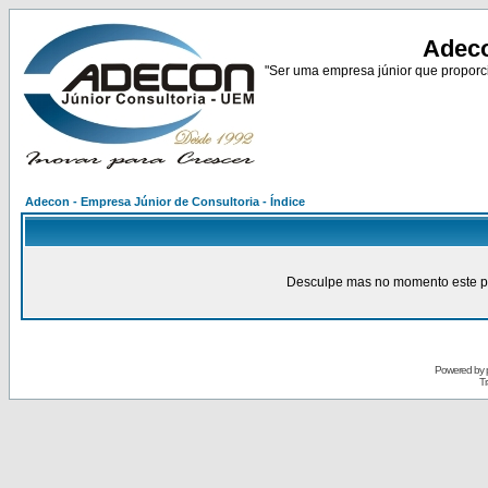
Adeco
"Ser uma empresa júnior que proporci
Adecon - Empresa Júnior de Consultoria - Índice
Desculpe mas no momento este pain
Powered by
Tr