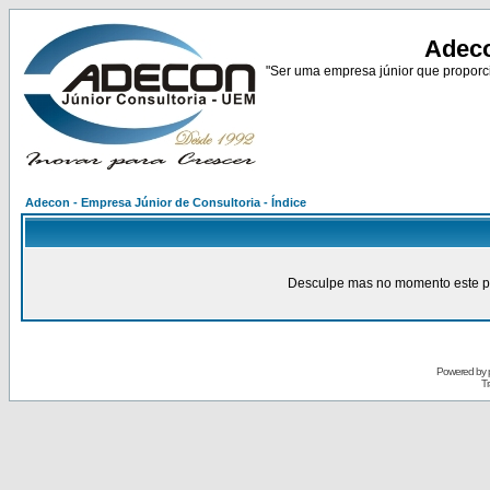
Adeco
"Ser uma empresa júnior que proporci
Adecon - Empresa Júnior de Consultoria - Índice
Desculpe mas no momento este pain
Powered by
Tr