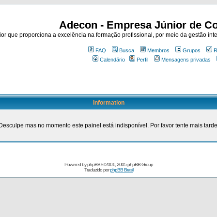
Adecon - Empresa Júnior de Co
r que proporciona a excelência na formação profissional, por meio da gestão inte
FAQ
Busca
Membros
Grupos
R
Calendário
Perfil
Mensagens privadas
Information
Desculpe mas no momento este painel está indisponível. Por favor tente mais tarde
Powered by
phpBB
© 2001, 2005 phpBB Group
Traduzido por
phpBB Brasil