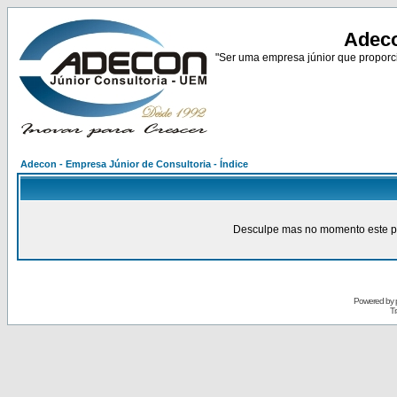
Adeco
"Ser uma empresa júnior que proporci
Adecon - Empresa Júnior de Consultoria - Índice
Desculpe mas no momento este pain
Powered by
Tr