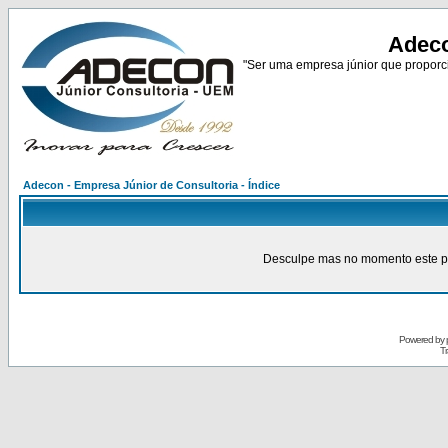
Adeco
"Ser uma empresa júnior que proporci
Adecon - Empresa Júnior de Consultoria - Índice
Desculpe mas no momento este pain
Powered by
Tr