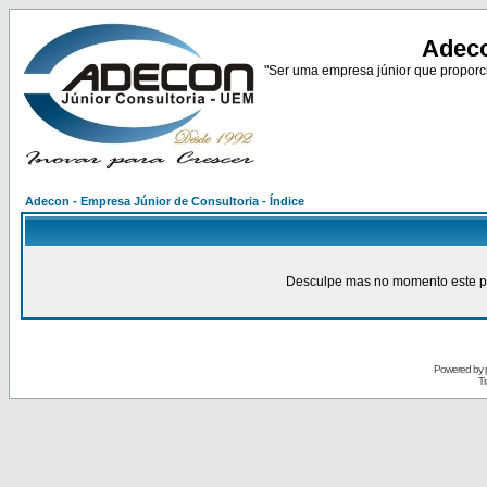
Adeco
"Ser uma empresa júnior que proporci
Adecon - Empresa Júnior de Consultoria - Índice
Desculpe mas no momento este pain
Powered by
Tr