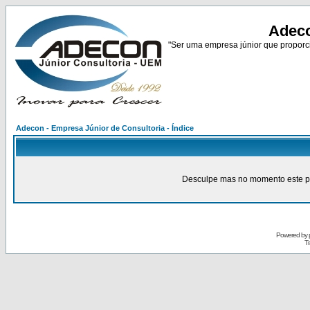
Adeco
"Ser uma empresa júnior que proporci
Adecon - Empresa Júnior de Consultoria - Índice
Desculpe mas no momento este pain
Powered by
Tr