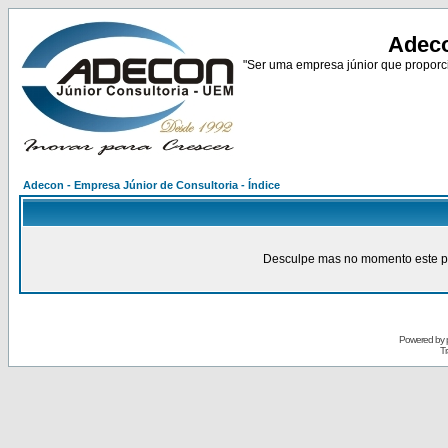
Adeco
"Ser uma empresa júnior que proporci
Adecon - Empresa Júnior de Consultoria - Índice
Desculpe mas no momento este pain
Powered by
Tr