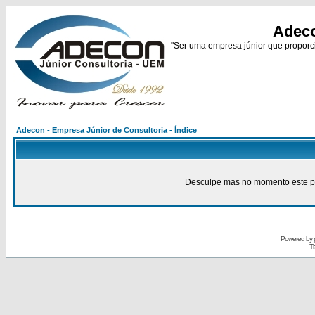
Adeco
"Ser uma empresa júnior que proporci
Adecon - Empresa Júnior de Consultoria - Índice
Desculpe mas no momento este pain
Powered by
Tr