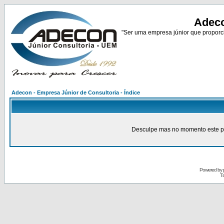
Adeco
"Ser uma empresa júnior que proporci
Adecon - Empresa Júnior de Consultoria - Índice
Desculpe mas no momento este pain
Powered by
Tr