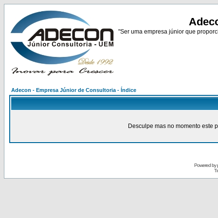
Adeco
"Ser uma empresa júnior que proporci
Adecon - Empresa Júnior de Consultoria - Índice
Desculpe mas no momento este pain
Powered by
Tr