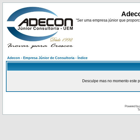
Adeco
"Ser uma empresa júnior que proporci
Adecon - Empresa Júnior de Consultoria - Índice
Desculpe mas no momento este pain
Powered by
Tr