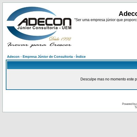
Adeco
"Ser uma empresa júnior que proporci
Adecon - Empresa Júnior de Consultoria - Índice
Desculpe mas no momento este pain
Powered by
Tr