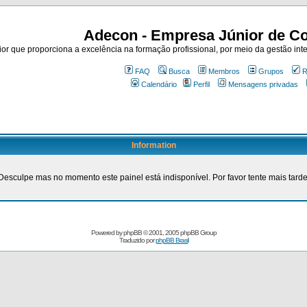
Adecon - Empresa Júnior de Co
r que proporciona a excelência na formação profissional, por meio da gestão inte
FAQ
Busca
Membros
Grupos
R
Calendário
Perfil
Mensagens privadas
Information
Desculpe mas no momento este painel está indisponível. Por favor tente mais tarde
Powered by
phpBB
© 2001, 2005 phpBB Group
Traduzido por
phpBB Brasil