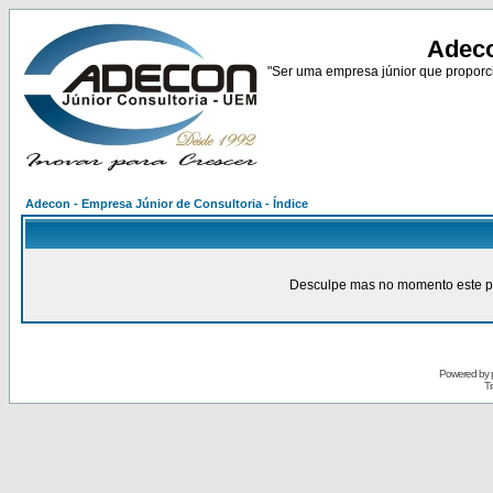
Adeco
"Ser uma empresa júnior que proporci
Adecon - Empresa Júnior de Consultoria - Índice
Desculpe mas no momento este pain
Powered by
Tr