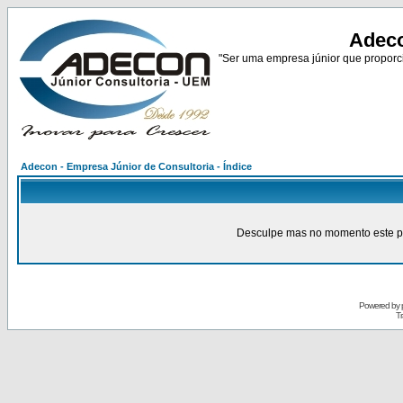
Adeco
"Ser uma empresa júnior que proporci
Adecon - Empresa Júnior de Consultoria - Índice
Desculpe mas no momento este pain
Powered by
Tr