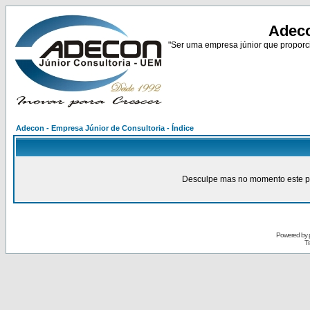
Adeco
"Ser uma empresa júnior que proporci
Adecon - Empresa Júnior de Consultoria - Índice
Desculpe mas no momento este pain
Powered by
Tr