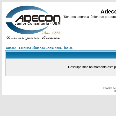
Adeco
"Ser uma empresa júnior que proporci
Adecon - Empresa Júnior de Consultoria - Índice
Desculpe mas no momento este pain
Powered by
Tr