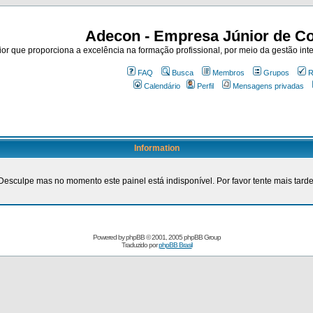
Adecon - Empresa Júnior de Co
r que proporciona a excelência na formação profissional, por meio da gestão inte
FAQ
Busca
Membros
Grupos
R
Calendário
Perfil
Mensagens privadas
Information
Desculpe mas no momento este painel está indisponível. Por favor tente mais tarde
Powered by
phpBB
© 2001, 2005 phpBB Group
Traduzido por
phpBB Brasil