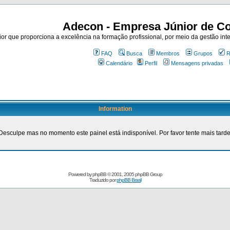
Adecon - Empresa Júnior de Co
r que proporciona a excelência na formação profissional, por meio da gestão inte
FAQ
Busca
Membros
Grupos
R
Calendário
Perfil
Mensagens privadas
Information
Desculpe mas no momento este painel está indisponível. Por favor tente mais tarde
Powered by
phpBB
© 2001, 2005 phpBB Group
Traduzido por
phpBB Brasil