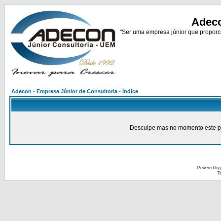
Adeco
"Ser uma empresa júnior que proporci
Adecon - Empresa Júnior de Consultoria - Índice
Desculpe mas no momento este pain
Powered by
Tr