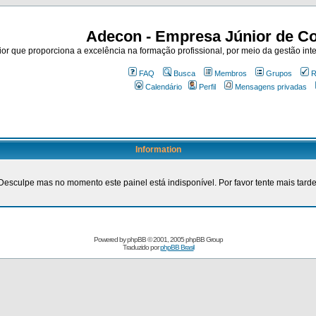
Adecon - Empresa Júnior de Co
r que proporciona a excelência na formação profissional, por meio da gestão inte
FAQ
Busca
Membros
Grupos
R
Calendário
Perfil
Mensagens privadas
Information
Desculpe mas no momento este painel está indisponível. Por favor tente mais tarde
Powered by
phpBB
© 2001, 2005 phpBB Group
Traduzido por
phpBB Brasil