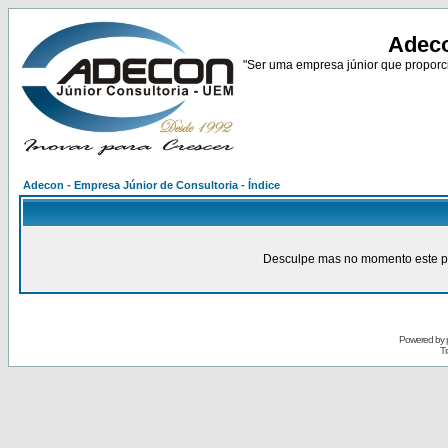
Adeco
"Ser uma empresa júnior que proporci
Adecon - Empresa Júnior de Consultoria - Índice
Desculpe mas no momento este pain
Powered by
Tr