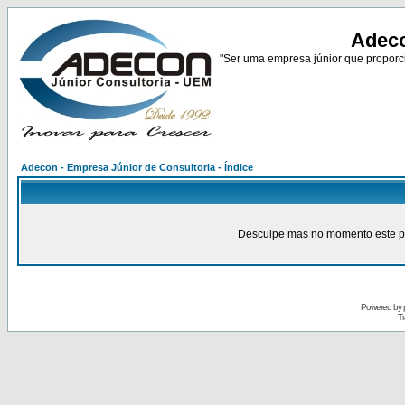
Adeco
"Ser uma empresa júnior que proporci
Adecon - Empresa Júnior de Consultoria - Índice
Desculpe mas no momento este pain
Powered by
Tr