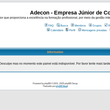
Adecon - Empresa Júnior de Co
r que proporciona a excelência na formação profissional, por meio da gestão inte
FAQ
Busca
Membros
Grupos
R
Calendário
Perfil
Mensagens privadas
Information
Desculpe mas no momento este painel está indisponível. Por favor tente mais tarde
Powered by
phpBB
© 2001, 2005 phpBB Group
Traduzido por
phpBB Brasil