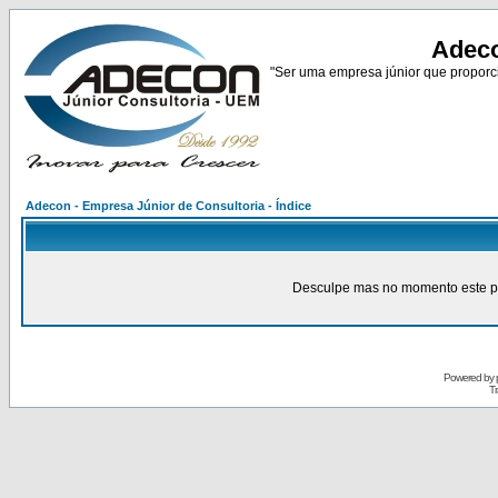
Adeco
"Ser uma empresa júnior que proporci
Adecon - Empresa Júnior de Consultoria - Índice
Desculpe mas no momento este pain
Powered by
Tr